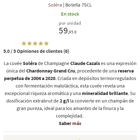
Soléra
|
Botella 75CL
En stock
por unidad
59
,95 €
5.0 / 5
Opiniones de clientes (6)
La cuvée
Soléra
de Champagne
Claude Cazals
es una expresión
única del
Chardonnay Grand Cru
, procedente de una
reserva
perpetua de 2004 a 2020
. Criada en depósitos termorregulados
con fermentación maloláctica, esta cuvée revela una
excepcional riqueza aromática y una
mineralidad brillante
. Su
dosificación extrabrut de
2 g/l
la convierte en un champán de
gran pureza, ideal para los amantes de la finura y la
complejidad.
Saber
más