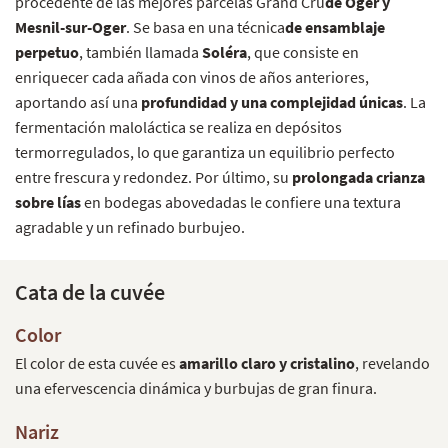
procedente de las mejores parcelas Grand Cru
de Oger y
Mesnil-sur-Oger
. Se basa en una técnica
de ensamblaje
perpetuo
, también llamada
Soléra
, que consiste en
enriquecer cada añada con vinos de años anteriores,
aportando así una
profundidad y una complejidad únicas
. La
fermentación maloláctica se realiza en depósitos
termorregulados, lo que garantiza un equilibrio perfecto
entre frescura y redondez. Por último, su
prolongada crianza
sobre lías
en bodegas abovedadas le confiere una textura
agradable y un refinado burbujeo.
Cata de la cuvée
Color
El color de esta cuvée es
amarillo claro y cristalino
, revelando
una efervescencia dinámica y burbujas de gran finura.
Nariz