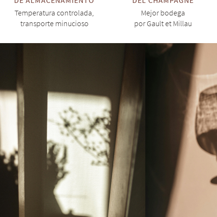
DE ALMACENAMIENTO
DEL CHAMPAGNE
Temperatura controlada,
Mejor bodega
transporte minucioso
por Gault et Millau