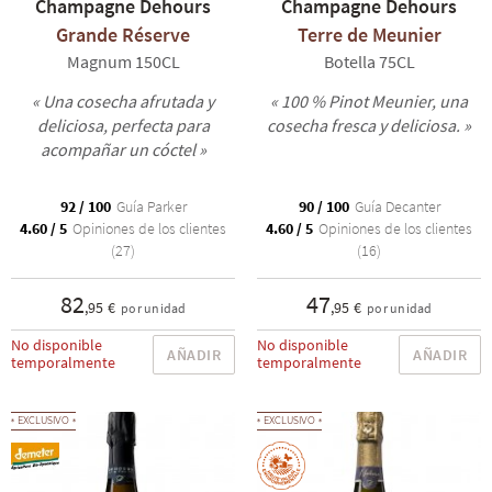
Champagne Dehours
Champagne Dehours
Grande Réserve
Terre de Meunier
Magnum 150CL
Botella 75CL
« Una cosecha afrutada y
« 100 % Pinot Meunier, una
deliciosa, perfecta para
cosecha fresca y deliciosa. »
acompañar un cóctel »
92 / 100
Guía Parker
90 / 100
Guía Decanter
4.60 / 5
Opiniones de los clientes
4.60 / 5
Opiniones de los clientes
(27)
(16)
82
47
,95 €
,95 €
por unidad
por unidad
No disponible
No disponible
AÑADIR
AÑADIR
temporalmente
temporalmente
EXCLUSIVO
EXCLUSIVO