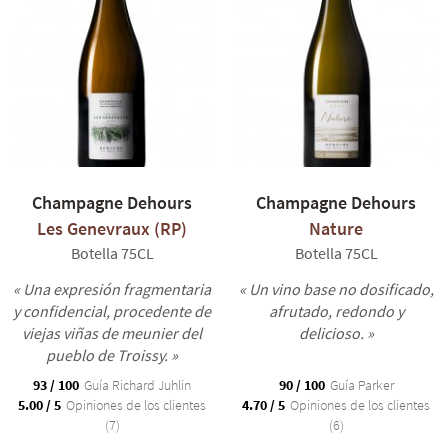
Champagne Dehours
Champagne Dehours
Les Genevraux (RP)
Nature
Botella 75CL
Botella 75CL
« Una expresión fragmentaria
« Un vino base no dosificado,
y confidencial, procedente de
afrutado, redondo y
viejas viñas de meunier del
delicioso. »
pueblo de Troissy. »
93 / 100
Guía Richard Juhlin
90 / 100
Guía Parker
5.00 / 5
Opiniones de los clientes
4.70 / 5
Opiniones de los clientes
(7)
(6)