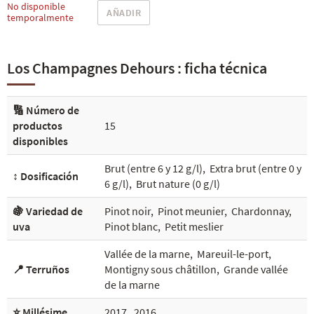
No disponible
AÑADIR
temporalmente
Los Champagnes Dehours : ficha técnica
🔢 Número de
productos
15
disponibles
Brut (entre 6 y 12 g/l)
,
Extra brut (entre 0 y
↕️ Dosificación
6 g/l)
,
Brut nature (0 g/l)
🍇 Variedad de
Pinot noir
,
Pinot meunier
,
Chardonnay
,
uva
Pinot blanc
,
Petit meslier
Vallée de la marne
,
Mareuil-le-port
,
📍 Terruños
Montigny sous châtillon
,
Grande vallée
de la marne
⭐ Millésime
2017
,
2016