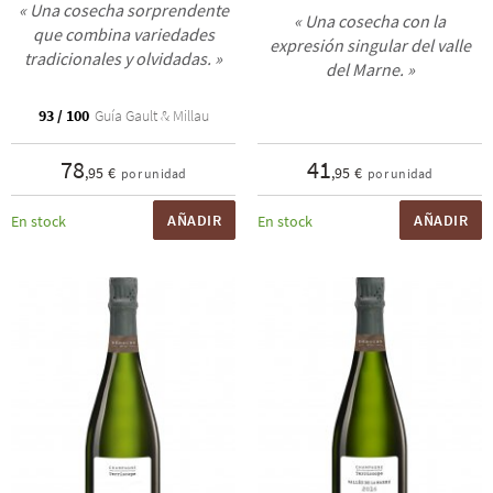
« Una cosecha sorprendente
« Una cosecha con la
que combina variedades
expresión singular del valle
tradicionales y olvidadas. »
del Marne. »
93 / 100
Guía Gault & Millau
78
41
,95 €
,95 €
por unidad
por unidad
AÑADIR
AÑADIR
En stock
En stock