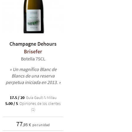
Champagne Dehours
Brisefer
Botella 75CL
« Un magnífico Blanc de
Blancs de una reserva
perpetua iniciada en 2013. »
17.5 / 20
Guía Gault & Millau
5.00 / 5
Opiniones de los clientes
(1)
77
,95 €
por unidad