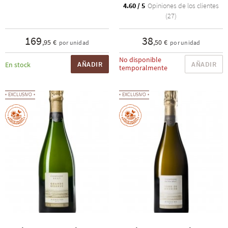
4.60 / 5
Opiniones de los clientes
(27)
169
38
,95 €
,50 €
por unidad
por unidad
No disponible
AÑADIR
AÑADIR
En stock
temporalmente
EXCLUSIVO
EXCLUSIVO