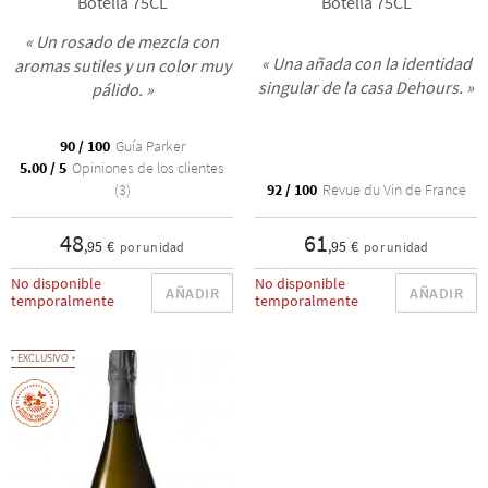
Botella 75CL
Botella 75CL
« Un rosado de mezcla con
« Una añada con la identidad
aromas sutiles y un color muy
singular de la casa Dehours. »
pálido. »
90 / 100
Guía Parker
5.00 / 5
Opiniones de los clientes
(3)
92 / 100
Revue du Vin de France
48
61
,95 €
,95 €
por unidad
por unidad
No disponible
No disponible
AÑADIR
AÑADIR
temporalmente
temporalmente
EXCLUSIVO