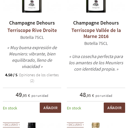
Champagne Dehours
Champagne Dehours
Terriscope Rive Droite
Terriscope Vallée de la
Marne 2016
Botella 75CL
Botella 75CL
« Muy buena expresión de
Meuniers: vibrante, bien
« Una cosecha perfecta para
equilibrado, lleno de
los amantes de los Meuniers
vivacidad »
con identidad propia. »
4.50 / 5
Opiniones de los clientes
(2)
49
48
,95 €
,95 €
por unidad
por unidad
AÑADIR
AÑADIR
En stock
En stock
EXCLUSIVO
EXCLUSIVO