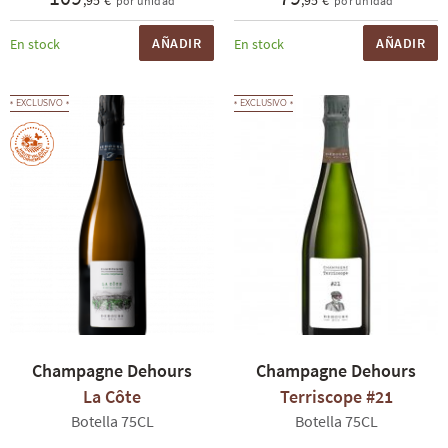
,95 €
,95 €
por unidad
por unidad
AÑADIR
AÑADIR
En stock
En stock
EXCLUSIVO
EXCLUSIVO
Champagne Dehours
Champagne Dehours
La Côte
Terriscope #21
Botella 75CL
Botella 75CL