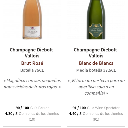
El Chardonnay es la variedad reina de la gama Diebolt-Vallois y se
encuentra especialmente en el
Blanc de Blancs
, una cuvée tensa,
viva y llena de frescura. La
Cuvée Prestige
simboliza el estilo y el
saber hacer de Diebolt-Vallois, con aromas más tostados y
afrutados. Es una cuvée generosa y equilibrada. Por último, el
buque insignia de la gama, la Cuvée
Fleur de Passion
, es
simplemente alabada por los mejores expertos, que la clasifican
Champagne Diebolt-
Champagne Diebolt-
entre los mejores champanes del mundo.
Vallois
Vallois
Brut Rosé
Blanc de Blancs
Botella 75CL
Media botella 37,5CL
« Magnífico con sus pequeñas
« ¡El formato perfecto para un
notas ácidas de frutos rojos. »
aperitivo solo o en
compañía! »
90 / 100
Guía Parker
91 / 100
Guía Wine Spectator
4.30 / 5
Opiniones de los clientes
4.40 / 5
Opiniones de los clientes
(18)
(91)