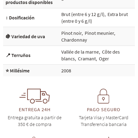
productos disponibles
Brut (entre 6 y 12 g/l)
,
Extra brut
↕️ Dosificación
(entre 0 y 6 g/l)
Pinot noir
,
Pinot meunier
,
🍇 Variedad de uva
Chardonnay
Vallée de la marne
,
Côte des
📍 Terruños
blancs
,
Cramant
,
Oger
⭐ Millésime
2008
ENTREGA 24H
PAGO SEGURO
Entrega gratuita a partir de
Tarjeta Visa y MasterCard
350 € de compra
Transferencia bancaria