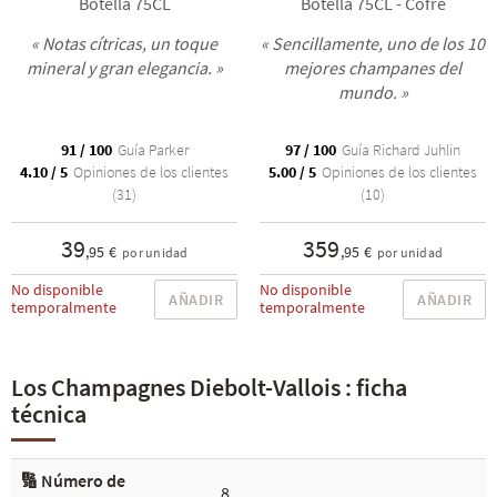
Botella 75CL
Botella 75CL - Cofre
« Notas cítricas, un toque
« Sencillamente, uno de los 10
mineral y gran elegancia. »
mejores champanes del
mundo. »
91 / 100
Guía Parker
97 / 100
Guía Richard Juhlin
4.10 / 5
Opiniones de los clientes
5.00 / 5
Opiniones de los clientes
(31)
(10)
39
359
,95 €
,95 €
por unidad
por unidad
No disponible
No disponible
AÑADIR
AÑADIR
temporalmente
temporalmente
Los Champagnes Diebolt-Vallois : ficha
técnica
🔢 Número de
8