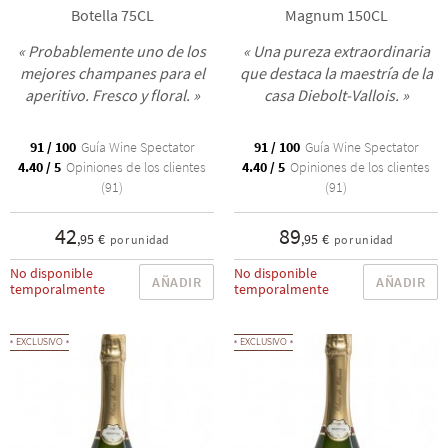
Botella 75CL
Magnum 150CL
« Probablemente uno de los
« Una pureza extraordinaria
mejores champanes para el
que destaca la maestría de la
aperitivo. Fresco y floral. »
casa Diebolt-Vallois. »
91 / 100
Guía Wine Spectator
91 / 100
Guía Wine Spectator
4.40 / 5
Opiniones de los clientes
4.40 / 5
Opiniones de los clientes
(91)
(91)
42
89
,95 €
,95 €
por unidad
por unidad
No disponible
No disponible
AÑADIR
AÑADIR
temporalmente
temporalmente
EXCLUSIVO
EXCLUSIVO