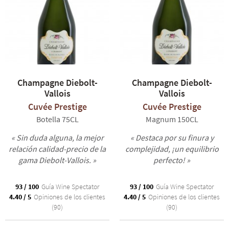
Champagne Diebolt-
Champagne Diebolt-
Vallois
Vallois
Cuvée Prestige
Cuvée Prestige
Botella 75CL
Magnum 150CL
« Sin duda alguna, la mejor
« Destaca por su finura y
relación calidad-precio de la
complejidad, ¡un equilibrio
gama Diebolt-Vallois. »
perfecto! »
93 / 100
Guía Wine Spectator
93 / 100
Guía Wine Spectator
4.40 / 5
Opiniones de los clientes
4.40 / 5
Opiniones de los clientes
(90)
(90)