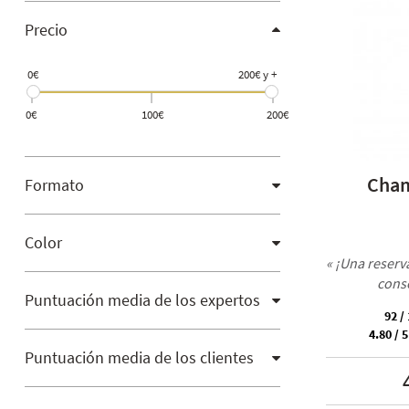
Precio
0€
200€ y +
0€
100€
200€
Cham
Formato
Color
« ¡Una reserv
conse
Puntuación media de los expertos
92 /
4.80 / 5
Puntuación media de los clientes