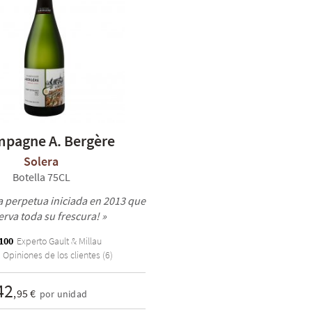
pagne A. Bergère
Solera
Botella 75CL
a perpetua iniciada en 2013 que
rva toda su frescura! »
 100
Experto Gault & Millau
Opiniones de los clientes (6)
42
,95 €
por unidad