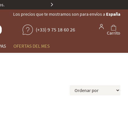
e Champagne según Gault & Millau.
Los precios que te mostramos son para envíos a
España
(+33) 9 75 18 60 26
Carrito
PAS
OFERTAS DEL MES