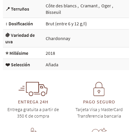
Côte des blancs
,
Cramant
,
Oger
,
📍 Terruños
Bisseuil
↕️ Dosificación
Brut (entre 6 y 12 g/l)
🍇 Variedad de
Chardonnay
uva
⭐ Millésime
2018
❤️ Selección
Añada
ENTREGA 24H
PAGO SEGURO
Entrega gratuita a partir de
Tarjeta Visa y MasterCard
350 € de compra
Transferencia bancaria