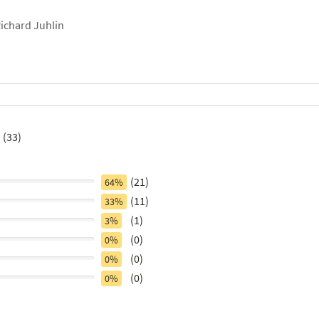
ichard Juhlin
(33)
(21)
64%
(11)
33%
(1)
3%
(0)
0%
(0)
0%
(0)
0%