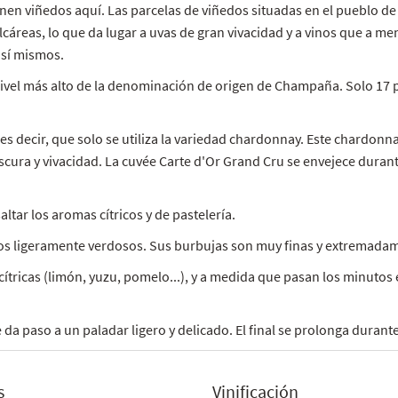
nen viñedos aquí. Las parcelas de viñedos situadas en el pueblo de
alcáreas, lo que da lugar a uvas de gran vivacidad y a vinos que a 
 sí mismos.
nivel más alto de la denominación de origen de Champaña. Solo 17 
s decir, que solo se utiliza la variedad chardonnay. Este chardonna
cura y vivacidad. La cuvée Carte d'Or Grand Cru se envejece durante
ltar los aromas cítricos y de pastelería.
jos ligeramente verdosos. Sus burbujas son muy finas y extremadam
 cítricas (limón, yuzu, pomelo...), y a medida que pasan los minut
 da paso a un paladar ligero y delicado. El final se prolonga duran
s
Vinificación