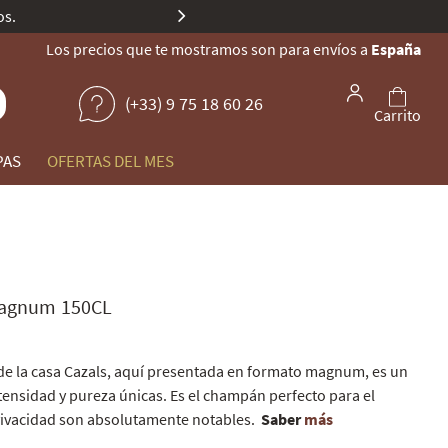
Todas nuestr
Los precios que te mostramos son para envíos a
España
(+33) 9 75 18 60 26
Carrito
PAS
OFERTAS DEL MES
agnum 150CL
de la casa Cazals, aquí presentada en formato magnum, es un
ensidad y pureza únicas. Es el champán perfecto para el
 vivacidad son absolutamente notables.
Saber
más