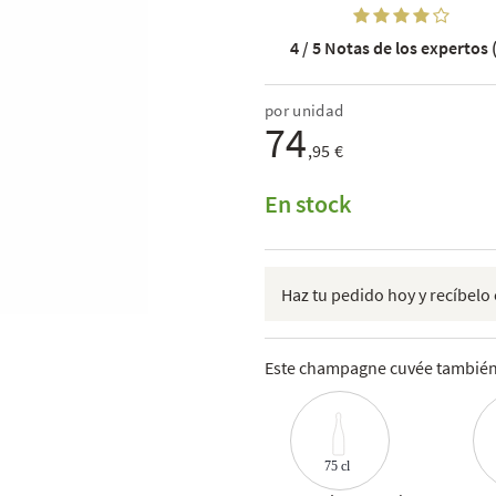
4 / 5
Notas de los expertos (
por unidad
74
,95 €
En stock
Haz tu pedido hoy y recíbelo 
Este champagne cuvée también 
75 cl