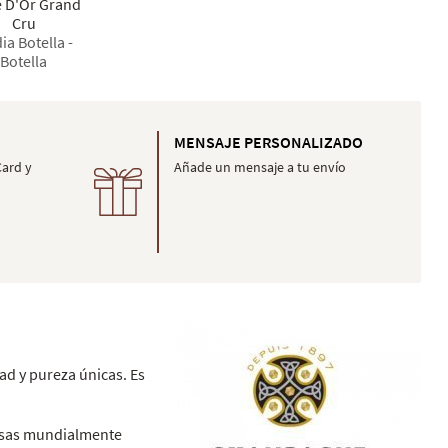
e D'Or Grand
Cru
ia Botella -
Botella
MENSAJE PERSONALIZADO
Card y
Añade un mensaje a tu envío
ad y pureza únicas. Es
casas mundialmente