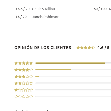
16.5 / 20
Gault & Millau
80 / 100
R
16 / 20
Jancis Robinson
OPINIÓN DE LOS CLIENTES
4.6
/
5
64%
33%
3%
0%
0%
0%