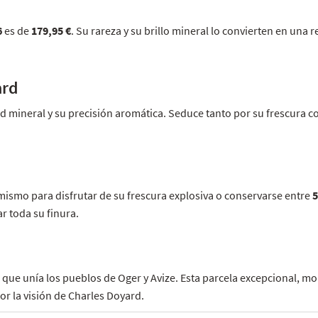
6
es de
179,95 €
. Su rareza y su brillo mineral lo convierten en una
ard
d mineral y su precisión aromática. Seduce tanto por su frescura c
smo para disfrutar de su frescura explosiva o conservarse entre
5
r toda su finura.
que unía los pueblos de Oger y Avize. Esta parcela excepcional, mol
r la visión de Charles Doyard.