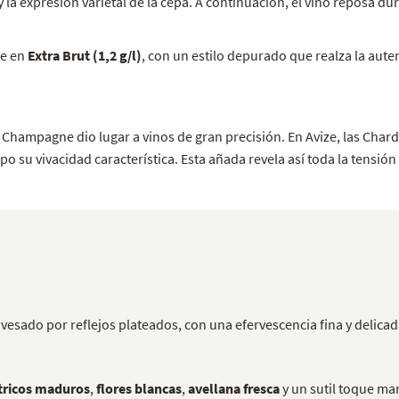
y la expresión varietal de la cepa. A continuación, el vino reposa d
te en
Extra Brut (1,2 g/l)
, con un estilo depurado que realza la aute
n Champagne dio lugar a vinos de gran precisión. En Avize, las Ch
u vivacidad característica. Esta añada revela así toda la tensión y
avesado por reflejos plateados, con una efervescencia fina y delicad
ítricos maduros
,
flores blancas
,
avellana fresca
y un sutil toque ma