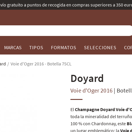
Mejor Bodega de Champagne según Gault & Millau.
MARCAS
TIPOS
FORMATOS
SELECCIONES
CO
ard
Voie d'Oger 2016 - Botella 75CL
Doyard
Voie d'Oger 2016
|
Botel
El
Champagne Doyard Voie d'O
toda la mineralidad del terruñ
100 % con Chardonnay, este
Bl
un lugar emblemático: la
Voie 