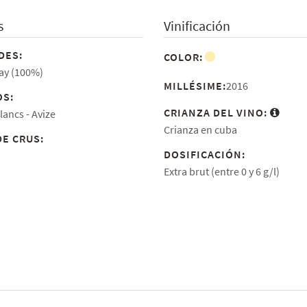
s
Vinificación
DES:
COLOR:
y (100%)
MILLÉSIME:
2016
S:
CRIANZA DEL VINO:
lancs
Avize
Crianza en cuba
DE CRUS:
DOSIFICACIÓN:
Extra brut (entre 0 y 6 g/l)