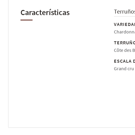
Características
Terruño
VARIEDA
Chardonna
TERRUÑO
Côte des B
ESCALA 
Grand cru