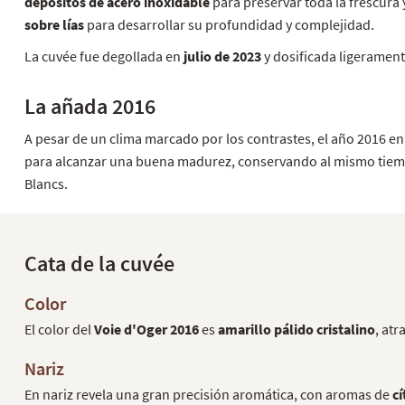
depósitos de acero inoxidable
para preservar toda la frescura 
sobre lías
para desarrollar su profundidad y complejidad.
La cuvée fue degollada en
julio de 2023
y dosificada ligeramen
La añada 2016
A pesar de un clima marcado por los contrastes, el año 2016 e
para alcanzar una buena madurez, conservando al mismo tiempo s
Blancs.
Cata de la cuvée
Color
El color del
Voie d'Oger 2016
es
amarillo pálido cristalino
, atr
Nariz
En nariz revela una gran precisión aromática, con aromas de
c