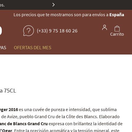
Todas nuestras 
Los precios que te mostramos son para envíos a
España
(+33) 9 75 18 60 26
Carrito
PAS
OFERTAS DEL MES
la 75CL
ger 2016
es una cuvée de pureza e intensidad, que sublima
o de Avize, pueblo Grand Cru de la Côte des Blancs. Elaborado
anc de Blancs Grand Cru
expresa con brillantez la identidad de
d'Oger
. Entre la precisión aromática y la tensión mineral, este