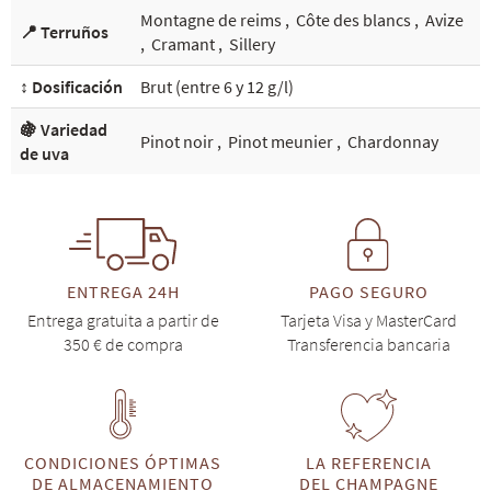
Montagne de reims
,
Côte des blancs
,
Avize
📍 Terruños
,
Cramant
,
Sillery
↕️ Dosificación
Brut (entre 6 y 12 g/l)
🍇 Variedad
Pinot noir
,
Pinot meunier
,
Chardonnay
de uva
ENTREGA 24H
PAGO SEGURO
Entrega gratuita a partir de
Tarjeta Visa y MasterCard
350 € de compra
Transferencia bancaria
CONDICIONES ÓPTIMAS
LA REFERENCIA
DE ALMACENAMIENTO
DEL CHAMPAGNE