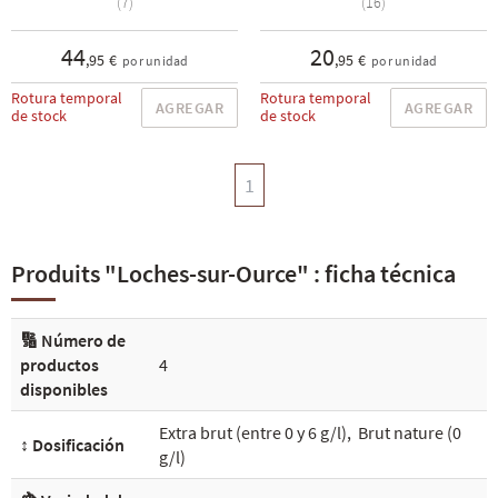
(7)
(16)
44
20
,95 €
,95 €
por unidad
por unidad
Rotura temporal
Rotura temporal
AGREGAR
AGREGAR
de stock
de stock
1
Produits "Loches-sur-Ource" : ficha técnica
🔢 Número de
productos
4
disponibles
Extra brut (entre 0 y 6 g/l)
,
Brut nature (0
↕️ Dosificación
g/l)