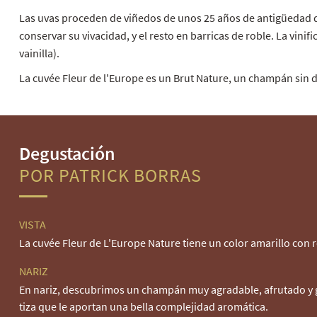
Las uvas proceden de viñedos de unos 25 años de antigüedad de 
conservar su vivacidad, y el resto en barricas de roble. La vin
vainilla).
La cuvée Fleur de l'Europe es un Brut Nature, un champán sin do
Degustación
POR PATRICK BORRAS
VISTA
La cuvée Fleur de L'Europe Nature tiene un color amarillo con r
NARIZ
En nariz, descubrimos un champán muy agradable, afrutado y g
tiza que le aportan una bella complejidad aromática.