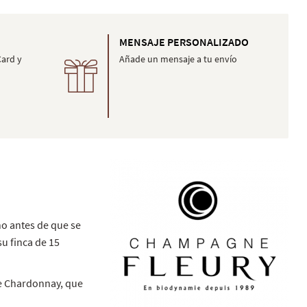
MENSAJE PERSONALIZADO
Card y
Añade un mensaje a tu envío
ho antes de que se
su finca de 15
de Chardonnay, que