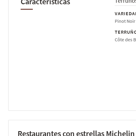
Características
Terruño
VARIEDA
Pinot Noir
TERRUÑO
Côte des B
Restaurantes con estrellas Michelin