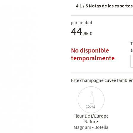
4.1 / 5
Notas de los expertos 
por unidad
44
,95 €
T
No disponible
a
temporalmente
Este champagne cuvée también 
150 cl
Fleur De L'Europe
Nature
Magnum - Botella