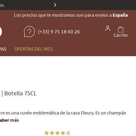
Todas nuestras 
Los precios que te mostramos son para envíos a
España
(+33) 9 75 18 60 26
Carrito
PAS
OFERTAS DEL MES
e
|
Botella 75CL
ure es una cuvée emblemática de la casa Fleury. Es un champán
aber
más