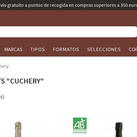
Mejor Bodega de Champagne según 
MARCAS
TIPOS
FORMATOS
SELECCIONES
CO
hery
TS "CUCHERY"
s)