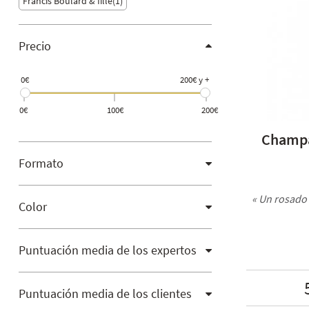
Francis Boulard & fille
1
Precio
0€
200€ y +
0€
100€
200€
Champa
Formato
« Un rosado 
Color
Puntuación media de los expertos
Puntuación media de los clientes