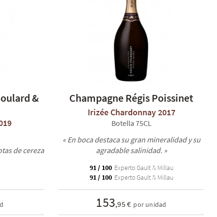
oulard &
Champagne Régis Poissinet
Irizée Chardonnay 2017
019
Botella 75CL
« En boca destaca su gran mineralidad y su
otas de cereza
agradable salinidad. »
91 / 100
Experto Gault & Millau
91 / 100
Experto Gault & Millau
153
,95 €
ad
por unidad