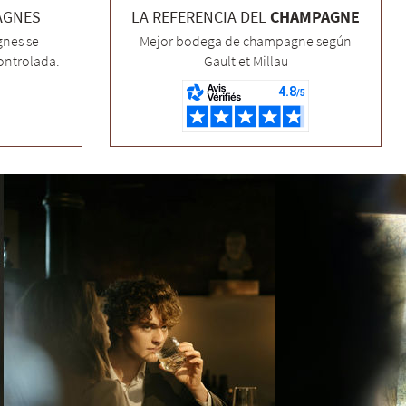
AGNES
LA REFERENCIA DEL
CHAMPAGNE
nes se
Mejor bodega de champagne según
ontrolada.
Gault et Millau