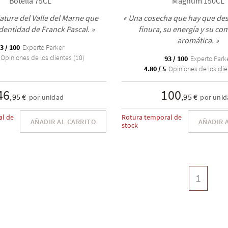
Botella 75CL
Magnum 150CL
ature del Valle del Marne que
« Una cosecha que hay que des
 identidad de Franck Pascal. »
finura, su energía y su co
aromática. »
3 / 100
Experto Parker
Opiniones de los clientes (10)
93 / 100
Experto Park
4.80 / 5
Opiniones de los clie
46
100
,95 €
,95 €
por unidad
por unid
al de
Rotura temporal de
AÑADIR AL CARRITO
AÑADIR 
stock
1