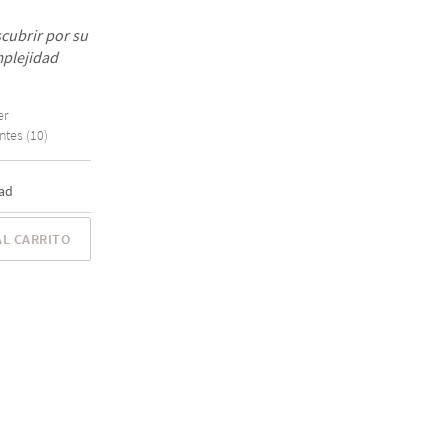
cubrir por su
mplejidad
er
ntes (10)
ad
AL CARRITO