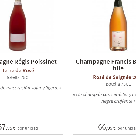
gne Régis Poissinet
Champagne Francis B
fille
Terre de Rosé
Rosé de Saignée 2
Botella 75CL
Botella 75CL
de maceración solar y ligero. »
« Un champán con carácter y n
negra crujiente »
57
66
,95 €
,95 €
por unidad
por unid