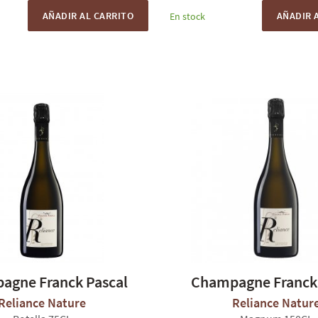
AÑADIR AL CARRITO
AÑADIR 
En stock
agne Franck Pascal
Champagne Franck 
Reliance Nature
Reliance Natur