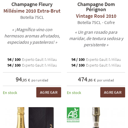
Champagne Fleury
Champagne Dom
Pérignon
Millésime 2010 Extra-Brut
Vintage Rosé 2010
Botella 75CL
Botella 75CL - Cofre
« ¡Magnífico vino con
« Un gran rosado para
hermosos aromas afrutados,
maridar, de textura sedosa y
especiados y pasteleros! »
persistente »
94 / 100
Experto Gault & Millau
94 / 100
Experto Gault & Millau
94 / 100
Experto Gault & Millau
94 / 100
Experto Gault & Millau
94
474
,95 €
,86 €
por unidad
por unidad
AGREGAR
AGREGAR
En stock
En stock