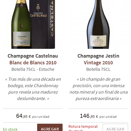
Champagne Castelnau
Champagne Jestin
Blanc de Blancs 2010
Vintage 2010
Botella 75CL - Estuche
Botella 75CL
« Tras más de una década en
« Un champán de gran
bodega, este Chardonnay
precisión, con una intensa
puro revela una madurez
nota mineral y un final de una
deslumbrante. »
pureza extraordinaria »
64
146
,95 €
,95 €
por unidad
por unidad
Rotura temporal
AGREGAR
AGREGAR
En stock