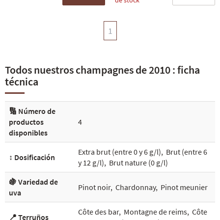
de stock
1
Todos nuestros champagnes de 2010 : ficha
técnica
🔢 Número de
productos
4
disponibles
Extra brut (entre 0 y 6 g/l)
,
Brut (entre 6
↕️ Dosificación
y 12 g/l)
,
Brut nature (0 g/l)
🍇 Variedad de
Pinot noir
,
Chardonnay
,
Pinot meunier
uva
Côte des bar
,
Montagne de reims
,
Côte
📍 Terruños