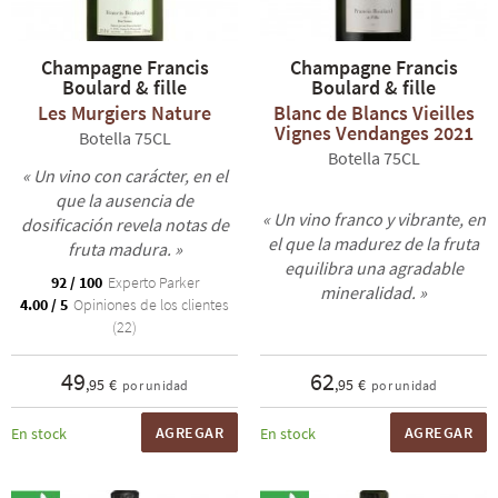
Champagne Francis
Champagne Francis
Boulard & fille
Boulard & fille
Les Murgiers Nature
Blanc de Blancs Vieilles
Vignes Vendanges 2021
Botella 75CL
Botella 75CL
« Un vino con carácter, en el
que la ausencia de
« Un vino franco y vibrante, en
dosificación revela notas de
el que la madurez de la fruta
fruta madura. »
equilibra una agradable
92 / 100
Experto Parker
mineralidad. »
4.00 / 5
Opiniones de los clientes
(22)
49
62
,95 €
,95 €
por unidad
por unidad
AGREGAR
AGREGAR
En stock
En stock