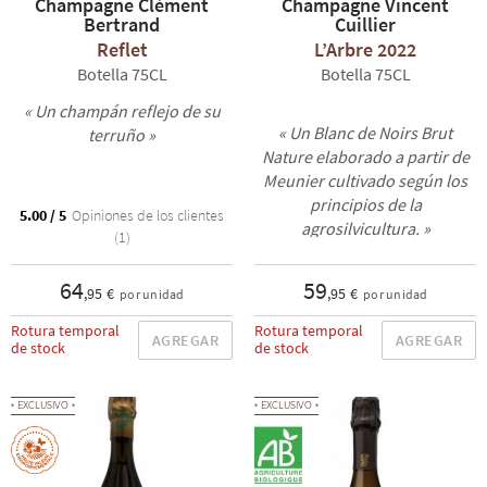
Champagne Clément
Champagne Vincent
Bertrand
Cuillier
Reflet
L’Arbre 2022
Botella 75CL
Botella 75CL
« Un champán reflejo de su
« Un Blanc de Noirs Brut
terruño »
Nature elaborado a partir de
Meunier cultivado según los
principios de la
5.00 / 5
Opiniones de los clientes
agrosilvicultura. »
(1)
64
59
,95 €
,95 €
por unidad
por unidad
Rotura temporal
Rotura temporal
AGREGAR
AGREGAR
de stock
de stock
EXCLUSIVO
EXCLUSIVO