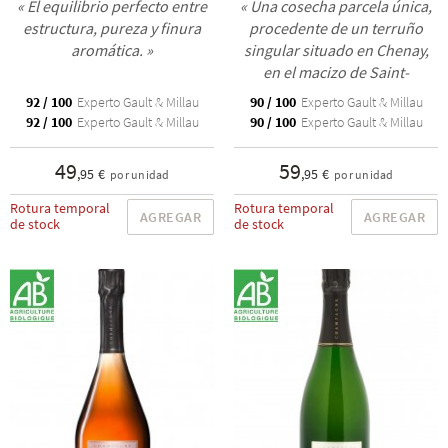
« El equilibrio perfecto entre
« Una cosecha parcela única,
estructura, pureza y finura
procedente de un terruño
aromática. »
singular situado en Chenay,
en el macizo de Saint-
Thierry. »
92 / 100
Experto Gault & Millau
90 / 100
Experto Gault & Millau
92 / 100
Experto Gault & Millau
90 / 100
Experto Gault & Millau
49
59
,95 €
,95 €
por unidad
por unidad
Rotura temporal
Rotura temporal
AGREGAR
AGREGAR
de stock
de stock