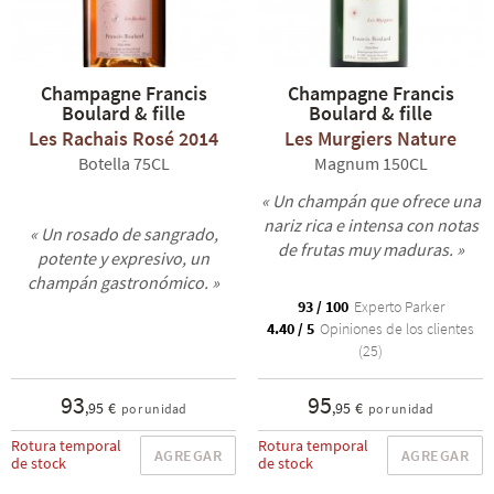
Champagne Francis
Champagne Francis
Boulard & fille
Boulard & fille
Les Rachais Rosé 2014
Les Murgiers Nature
Botella 75CL
Magnum 150CL
« Un champán que ofrece una
nariz rica e intensa con notas
« Un rosado de sangrado,
de frutas muy maduras. »
potente y expresivo, un
champán gastronómico. »
93 / 100
Experto Parker
4.40 / 5
Opiniones de los clientes
(25)
93
95
,95 €
,95 €
por unidad
por unidad
Rotura temporal
Rotura temporal
AGREGAR
AGREGAR
de stock
de stock