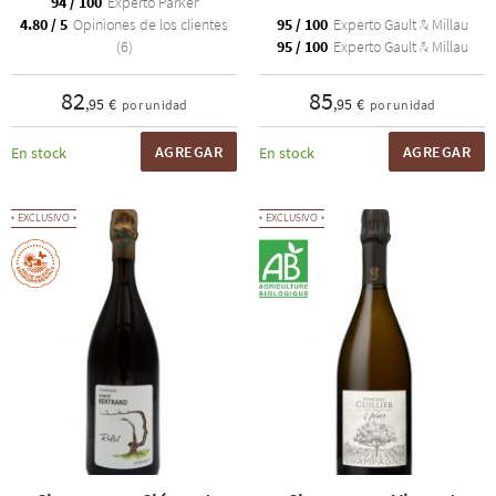
94 / 100
Experto Parker
4.80 / 5
Opiniones de los clientes
95 / 100
Experto Gault & Millau
(6)
95 / 100
Experto Gault & Millau
82
85
,95 €
,95 €
por unidad
por unidad
AGREGAR
AGREGAR
En stock
En stock
EXCLUSIVO
EXCLUSIVO