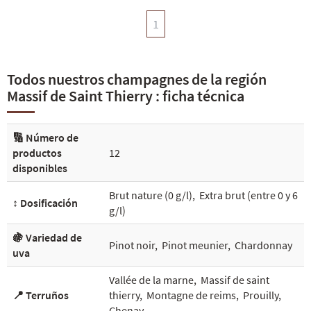
1
Todos nuestros champagnes de la región
Massif de Saint Thierry : ficha técnica
🔢 Número de
productos
12
disponibles
Brut nature (0 g/l)
,
Extra brut (entre 0 y 6
↕️ Dosificación
g/l)
🍇 Variedad de
Pinot noir
,
Pinot meunier
,
Chardonnay
uva
Vallée de la marne
,
Massif de saint
📍 Terruños
thierry
,
Montagne de reims
,
Prouilly
,
Chenay