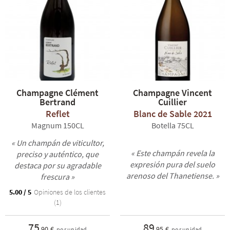
Champagne Clément
Champagne Vincent
Bertrand
Cuillier
Reflet
Blanc de Sable 2021
Magnum 150CL
Botella 75CL
« Un champán de viticultor,
« Este champán revela la
preciso y auténtico, que
expresión pura del suelo
destaca por su agradable
arenoso del Thanetiense. »
frescura »
5.00 / 5
Opiniones de los clientes
(1)
75
89
,90 €
,95 €
por unidad
por unidad