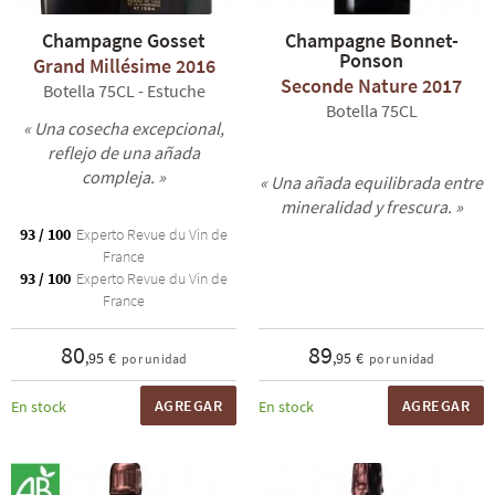
Champagne Gosset
Champagne Bonnet-
Ponson
Grand Millésime 2016
Seconde Nature 2017
Botella 75CL - Estuche
Botella 75CL
« Una cosecha excepcional,
reflejo de una añada
compleja. »
« Una añada equilibrada entre
mineralidad y frescura. »
93 / 100
Experto Revue du Vin de
France
93 / 100
Experto Revue du Vin de
France
80
89
,95 €
,95 €
por unidad
por unidad
AGREGAR
AGREGAR
En stock
En stock