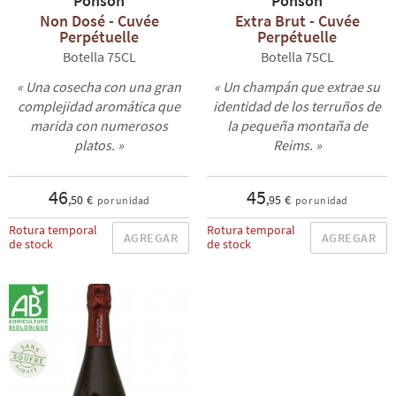
Ponson
Ponson
Non Dosé - Cuvée
Extra Brut - Cuvée
Perpétuelle
Perpétuelle
Botella 75CL
Botella 75CL
« Una cosecha con una gran
« Un champán que extrae su
complejidad aromática que
identidad de los terruños de
marida con numerosos
la pequeña montaña de
platos. »
Reims. »
46
45
,50 €
,95 €
por unidad
por unidad
Rotura temporal
Rotura temporal
AGREGAR
AGREGAR
de stock
de stock