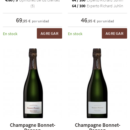
4.60 / 5
Opiniones de los clientes
64 / 100
Experto Richard Juhlin
(5)
64 / 100
Experto Richard Juhlin
69
46
,95 €
,95 €
por unidad
por unidad
AGREGAR
AGREGAR
En stock
En stock
Champagne Bonnet-
Champagne Bonnet-