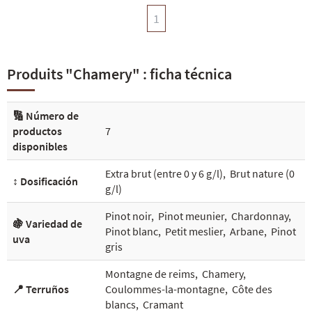
1
Produits "Chamery" : ficha técnica
🔢 Número de
productos
7
disponibles
Extra brut (entre 0 y 6 g/l)
,
Brut nature (0
↕️ Dosificación
g/l)
Pinot noir
,
Pinot meunier
,
Chardonnay
,
🍇 Variedad de
Pinot blanc
,
Petit meslier
,
Arbane
,
Pinot
uva
gris
Montagne de reims
,
Chamery
,
📍 Terruños
Coulommes-la-montagne
,
Côte des
blancs
,
Cramant