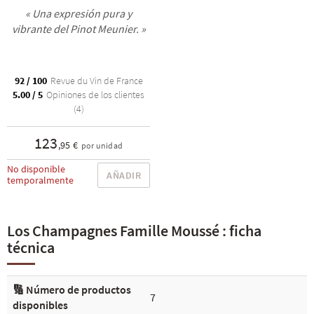
« Una expresión pura y
vibrante del Pinot Meunier. »
92 / 100
Revue du Vin de France
5.00 / 5
Opiniones de los clientes
(4)
123
,95 €
por unidad
No disponible
AÑADIR
temporalmente
Los Champagnes Famille Moussé : ficha
técnica
🔢 Número de productos
7
disponibles