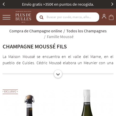
e recogida.
Mejor Bodega de Champagne - Gault
Compra de Champagne online
Todos los Champagnes
Famille Moussé
CHAMPAGNE MOUSSÉ FILS
La Maison Moussé se encuentra en el valle del Marne, en el
pueblo de Cuisles. Cédric Moussé elabora un Meunier con una
identidad muy marcada, en un suelo arcilloso verde,
denominado «illite» en pedología. Se esfuerza por intervenir lo
menos posible, eliminar todas las «máscaras» para sublimar al
máximo su terruño y avanzar hacia una producción ultra
EXCLUSIVO
responsable. Cédric elabora champanes precisos, con identidad
propia, que maridan a la perfección con la gastronomía.
Verdadero pionero en el alma, Cédric ha colocado chips NFC
detrás de todas sus etiquetas. Acerque un smartphone a la