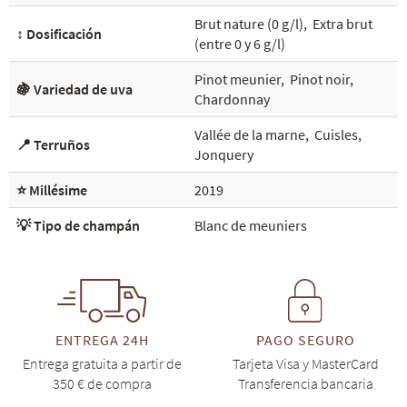
Brut nature (0 g/l)
,
Extra brut
↕️ Dosificación
(entre 0 y 6 g/l)
Pinot meunier
,
Pinot noir
,
🍇 Variedad de uva
Chardonnay
Vallée de la marne
,
Cuisles
,
📍 Terruños
Jonquery
⭐ Millésime
2019
💡 Tipo de champán
Blanc de meuniers
ENTREGA 24H
PAGO SEGURO
Entrega gratuita a partir de
Tarjeta Visa y MasterCard
350 € de compra
Transferencia bancaria