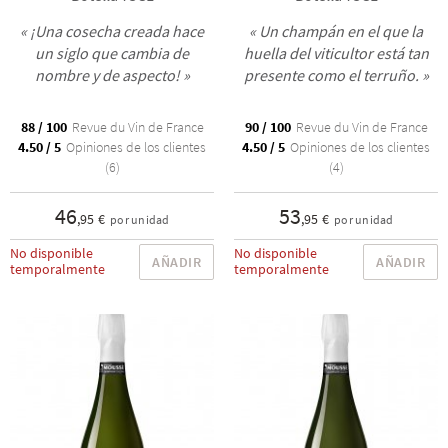
« ¡Una cosecha creada hace
« Un champán en el que la
un siglo que cambia de
huella del viticultor está tan
nombre y de aspecto! »
presente como el terruño. »
88 / 100
Revue du Vin de France
90 / 100
Revue du Vin de France
4.50 / 5
Opiniones de los clientes
4.50 / 5
Opiniones de los clientes
(6)
(4)
46
53
,95 €
,95 €
por unidad
por unidad
No disponible
No disponible
AÑADIR
AÑADIR
temporalmente
temporalmente