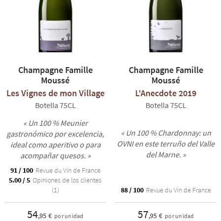
Champagne Famille
Champagne Famille
Moussé
Moussé
Les Vignes de mon Village
L'Anecdote 2019
Botella 75CL
Botella 75CL
« Un 100 % Meunier
« Un 100 % Chardonnay: un
gastronómico por excelencia,
OVNI en este terruño del Valle
ideal como aperitivo o para
del Marne. »
acompañar quesos. »
91 / 100
Revue du Vin de France
5.00 / 5
Opiniones de los clientes
(1)
88 / 100
Revue du Vin de France
54
57
,95 €
,95 €
por unidad
por unidad