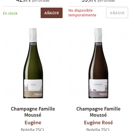
,95 €
,95 €
por unidad
por unidad
No disponible
AÑADIR
AÑADIR
En stock
temporalmente
Champagne Famille
Champagne Famille
Moussé
Moussé
Eugène
Eugène Rosé
Botella 75CL
Botella 75CL