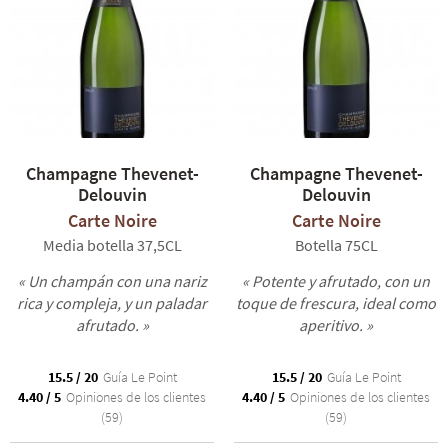
La Cuvée
Carte Noire
refleja el estilo de la Maison Thevenet-
Delouvin con sus finas burbujas, su frutalidad y su agradable
frescura, mientras que el
Brut Réserve
aporta un toque adicional
de complejidad. Isabelle y Xavier Thevenet también han
desarrollado una gama con una vinificación singular, que vuelve
a los orígenes del champán: las Cuvées Insolite. La Cuvée
Insolite
Chardonnay
es un Blanc de Blancs que sorprende por su pureza,
su longitud y su elegancia, y la Cuvée
Insolite Meunier
ofrece una
Champagne Thevenet-
Champagne Thevenet-
firma depurada del Pinot Meunier, impregnada de frescura y
Delouvin
Delouvin
salinidad.
Carte Noire
Carte Noire
Media botella 37,5CL
Botella 75CL
« Un champán con una nariz
« Potente y afrutado, con un
rica y compleja, y un paladar
toque de frescura, ideal como
afrutado. »
aperitivo. »
15.5 / 20
Guía Le Point
15.5 / 20
Guía Le Point
4.40 / 5
Opiniones de los clientes
4.40 / 5
Opiniones de los clientes
(59)
(59)