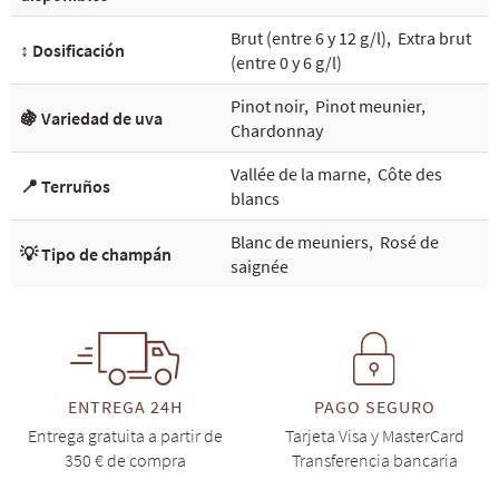
Brut (entre 6 y 12 g/l)
,
Extra brut
↕️ Dosificación
(entre 0 y 6 g/l)
Pinot noir
,
Pinot meunier
,
🍇 Variedad de uva
Chardonnay
Vallée de la marne
,
Côte des
📍 Terruños
blancs
Blanc de meuniers
,
Rosé de
💡 Tipo de champán
saignée
ENTREGA 24H
PAGO SEGURO
Entrega gratuita a partir de
Tarjeta Visa y MasterCard
350 € de compra
Transferencia bancaria