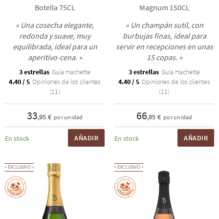
Botella 75CL
Magnum 150CL
« Una cosecha elegante,
« Un champán sutil, con
redonda y suave, muy
burbujas finas, ideal para
equilibrada, ideal para un
servir en recepciones en unas
aperitivo-cena. »
15 copas. »
3 estrellas
Guía Hachette
3 estrellas
Guía Hachette
4.40 / 5
Opiniones de los clientes
4.40 / 5
Opiniones de los clientes
(11)
(11)
33
66
,95 €
,95 €
por unidad
por unidad
AÑADIR
AÑADIR
En stock
En stock
EXCLUSIVO
EXCLUSIVO