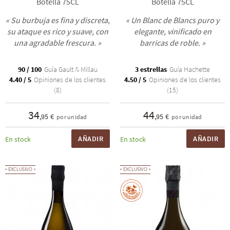
Botella 75CL
Botella 75CL
« Su burbuja es fina y discreta,
« Un Blanc de Blancs puro y
su ataque es rico y suave, con
elegante, vinificado en
una agradable frescura. »
barricas de roble. »
90 / 100
Guía Gault & Millau
3 estrellas
Guía Hachette
4.40 / 5
Opiniones de los clientes
4.50 / 5
Opiniones de los clientes
(8)
(15)
34
44
,95 €
,95 €
por unidad
por unidad
AÑADIR
AÑADIR
En stock
En stock
EXCLUSIVO
EXCLUSIVO