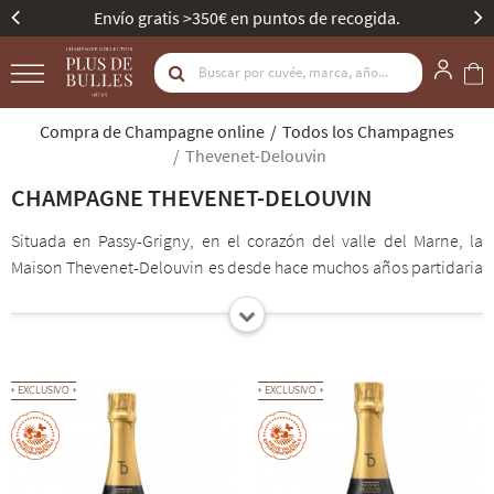
Mejor Bodega de Champagne - Gault & Millau.
Compra de Champagne online
Todos los Champagnes
Thevenet-Delouvin
CHAMPAGNE THEVENET-DELOUVIN
Situada en Passy-Grigny, en el corazón del valle del Marne, la
Maison Thevenet-Delouvin es desde hace muchos años partidaria
de una viticultura sostenible que respeta y preserva el viñedo y su
entorno. Así, en 2016, la Maison obtuvo la doble certificación de
Alto Valor Medioambiental y Viticultura Sostenible en
Champagne. Isabelle y Xavier Thevenet continúan la historia
EXCLUSIVO
EXCLUSIVO
familiar elaborando cuvées con identidad propia, fiel expresión
de su saber hacer y de su terruño. Cuvées de estilo elegante y
magnífico sabor afrutado.