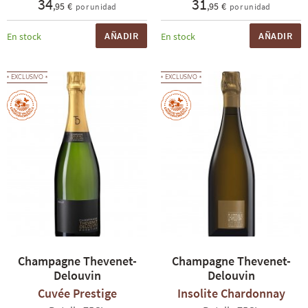
34
31
,95 €
,95 €
por unidad
por unidad
AÑADIR
AÑADIR
En stock
En stock
EXCLUSIVO
EXCLUSIVO
Champagne Thevenet-
Champagne Thevenet-
Delouvin
Delouvin
Cuvée Prestige
Insolite Chardonnay