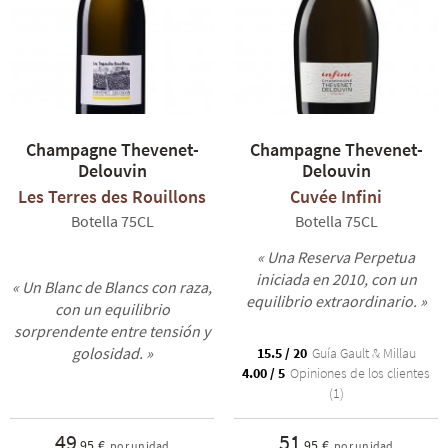
Champagne Thevenet-
Champagne Thevenet-
Delouvin
Delouvin
Les Terres des Rouillons
Cuvée Infini
Botella 75CL
Botella 75CL
« Una Reserva Perpetua
iniciada en 2010, con un
« Un Blanc de Blancs con raza,
equilibrio extraordinario. »
con un equilibrio
sorprendente entre tensión y
golosidad. »
15.5 / 20
Guía Gault & Millau
4.00 / 5
Opiniones de los clientes
(1)
49
51
,95 €
,95 €
por unidad
por unidad