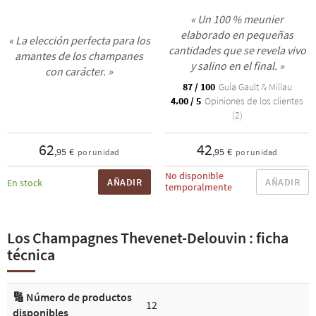
« Un 100 % meunier
elaborado en pequeñas
« La elección perfecta para los
cantidades que se revela vivo
amantes de los champanes
y salino en el final. »
con carácter. »
87 / 100
Guía Gault & Millau
4.00 / 5
Opiniones de los clientes
(2)
62
42
,95 €
,95 €
por unidad
por unidad
No disponible
AÑADIR
AÑADIR
En stock
temporalmente
Los Champagnes Thevenet-Delouvin : ficha
técnica
🔢 Número de productos
12
disponibles