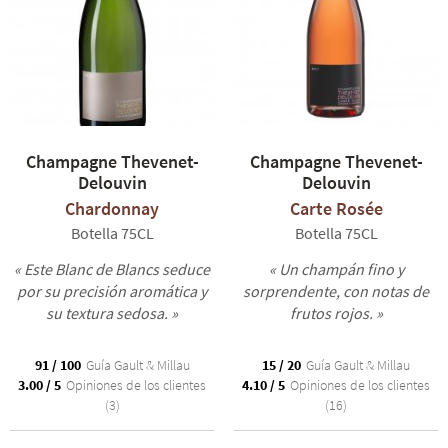
Champagne Thevenet-
Champagne Thevenet-
Delouvin
Delouvin
Chardonnay
Carte Rosée
Botella 75CL
Botella 75CL
« Este Blanc de Blancs seduce
« Un champán fino y
por su precisión aromática y
sorprendente, con notas de
su textura sedosa. »
frutos rojos. »
91 / 100
Guía Gault & Millau
15 / 20
Guía Gault & Millau
3.00 / 5
Opiniones de los clientes
4.10 / 5
Opiniones de los clientes
(3)
(16)